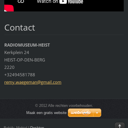
Contact
RADIOMUSEUM-HEIST
Kerkplein 24
HEIST-OP-DEN-BERG
2220
+32494581788
remy.wae
geman@gm
ail.com
© 2012 Alle rechten voorbehouden.
Maak een gratis website
Bekijk:
Mobiel
|
Desktop